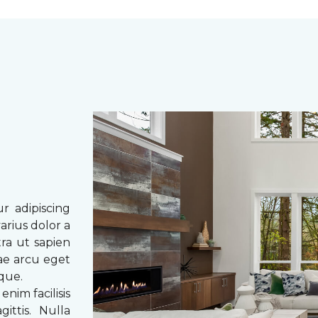
r adipiscing
arius dolor a
tra ut sapien
tae arcu eget
eque.
enim facilisis
ittis. Nulla