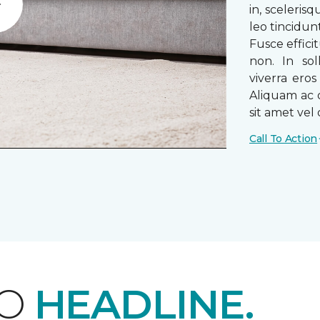
in, sceleris
Play
leo tincidun
Fusce efficit
non. In sol
viverra ero
Aliquam ac o
sit amet vel o
Call To Action
EO
HEADLINE.