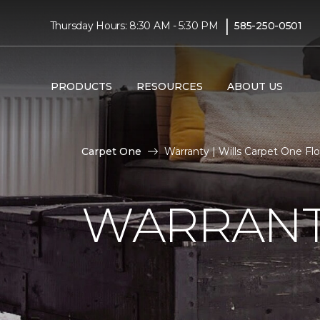
|
Thursday Hours: 8:30 AM - 5:30 PM
585-250-0501
PRODUCTS
RESOURCES
ABOUT US
Carpet One
Warranty | Wills Carpet One F
WARRAN