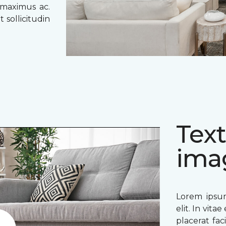
 maximus ac.
 sollicitudin
Text
ima
Lorem ipsum
elit. In vit
placerat fac