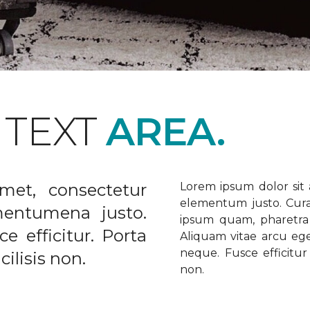
 TEXT
AREA.
met, consectetur
Lorem ipsum dolor sit a
elementum justo. Curabi
ementumena justo.
ipsum quam, pharetra u
e efficitur. Porta
Aliquam vitae arcu ege
neque. Fusce efficitur 
ilisis non.
non.