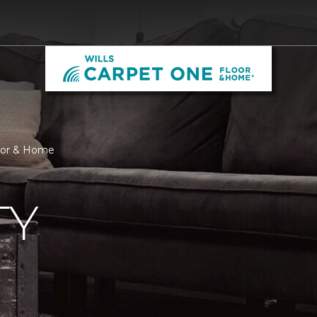
loor & Home
TY